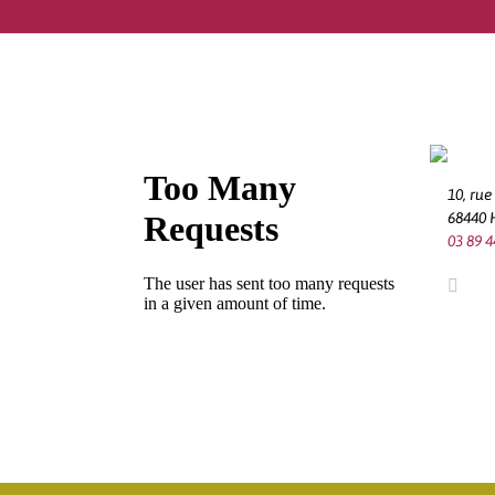
10, ru
68440
03 89 4