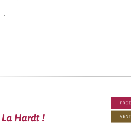
din
PROD
 La Hardt !
VENT