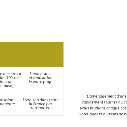
de mesures à
Service suivi
ile (100 km
et réalisation
tour de
de votre projet
lhouse)
L’aménagement d’une t
position
Livraison dans toute
rapidement tourner au ca
manente
la France par
transporteur
Nous étudions chaque cas e
votre budget diverses possi