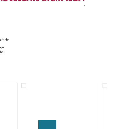
*
ré de
 se
de