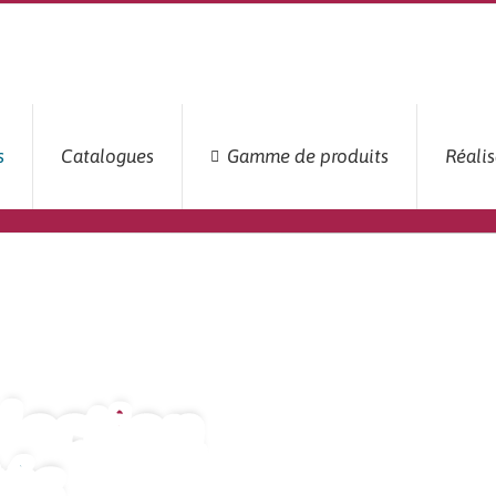
s
Catalogues
Gamme de produits
Réalis
lection
és