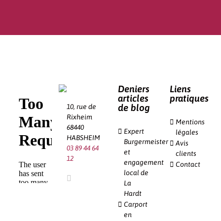
Deniers
Liens
articles
pratiques
de blog
10, rue de
Rixheim
Mentions
68440
Expert
légales
HABSHEIM
Burgermeister
Avis
03 89 44 64
et
clients
12
engagement
Contact
local de
La
Hardt
Carport
en