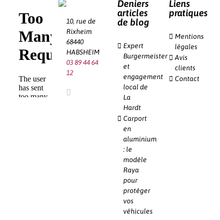
Deniers
Liens
articles
pratiques
de blog
10, rue de
Rixheim
Mentions
68440
Expert
légales
HABSHEIM
Burgermeister
Avis
03 89 44 64
et
clients
12
engagement
Contact
local de
La
Hardt
Carport
en
aluminium
: le
modèle
Raya
pour
protéger
vos
véhicules