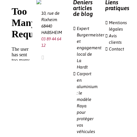
Deniers
Liens
articles
pratiques
de blog
10, rue de
Rixheim
Mentions
68440
Expert
légales
HABSHEIM
Burgermeister
Avis
03 89 44 64
et
clients
12
engagement
Contact
local de
La
Hardt
Carport
en
aluminium
: le
modèle
Raya
pour
protéger
vos
véhicules