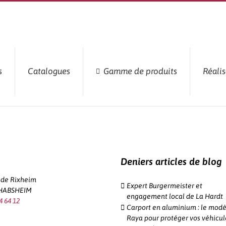
s
Catalogues
Gamme de produits
Réalis
Deniers articles de blog
e de Rixheim
Expert Burgermeister et
 HABSHEIM
engagement local de La Hardt
4 64 12
Carport en aluminium : le modè
Raya pour protéger vos véhicul