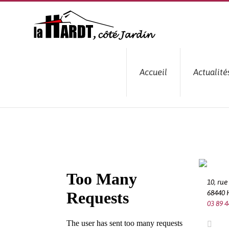
Passer
au
contenu
Accueil
Actualité
10, ru
68440
03 89 4