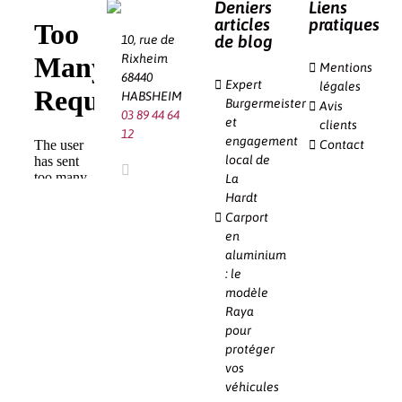
Deniers
Liens
articles
pratiques
de blog
10, rue de
Rixheim
Mentions
68440
Expert
légales
HABSHEIM
Burgermeister
Avis
03 89 44 64
et
clients
12
engagement
Contact
local de
La
Hardt
Carport
en
aluminium
: le
modèle
Raya
pour
protéger
vos
véhicules