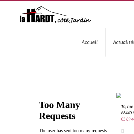
Passer
au
contenu
Accueil
Actualité
10, ru
68440
03 89 4