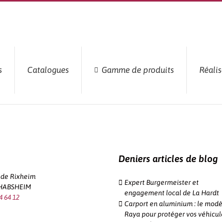
s
Catalogues
Gamme de produits
Réalis
Deniers articles de blog
e de Rixheim
Expert Burgermeister et
 HABSHEIM
engagement local de La Hardt
4 64 12
Carport en aluminium : le modè
Raya pour protéger vos véhicul