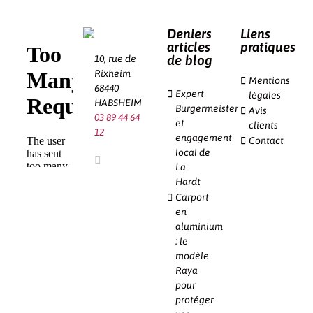
Deniers
Liens
articles
pratiques
de blog
10, rue de
Rixheim
Mentions
68440
Expert
légales
HABSHEIM
Burgermeister
Avis
03 89 44 64
et
clients
12
engagement
Contact
local de
La
Hardt
Carport
en
aluminium
: le
modèle
Raya
pour
protéger