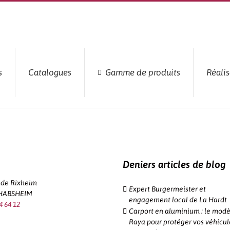
s
Catalogues
Gamme de produits
Réalis
Deniers articles de blog
e de Rixheim
Expert Burgermeister et
 HABSHEIM
engagement local de La Hardt
4 64 12
Carport en aluminium : le modè
Raya pour protéger vos véhicul