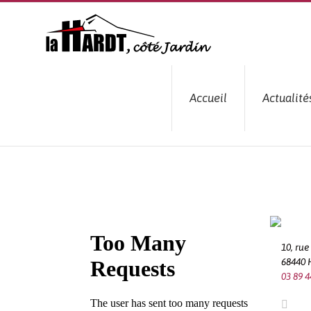
Passer
au
contenu
Accueil
Actualité
10, ru
68440
03 89 4