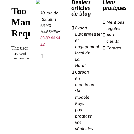
Deniers
Liens
articles
pratiques
de blog
10, rue de
Rixheim
Mentions
68440
Expert
légales
HABSHEIM
Burgermeister
Avis
03 89 44 64
et
clients
12
engagement
Contact
local de
La
Hardt
Carport
en
aluminium
: le
modèle
Raya
pour
protéger
vos
véhicules