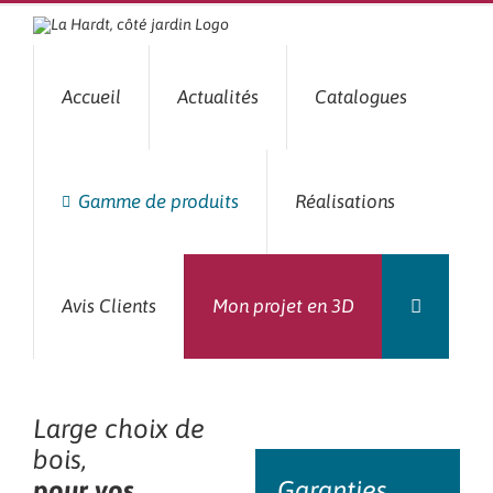
Passer
au
contenu
Accueil
Actualités
Catalogues
Gamme de produits
Réalisations
Avis Clients
Mon projet en 3D
Large choix de
bois,
pour vos
Garanties