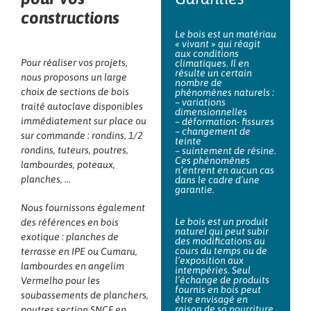
constructions
Le bois est un matériau
« vivant » qui réagit
aux conditions
Pour réaliser vos projets,
climatiques. Il en
résulte un certain
nous proposons un large
nombre de
choix de sections de bois
phénomènes naturels :
– variations
traité autoclave disponibles
dimensionnelles
immédiatement sur place ou
– déformation- fissures
– changement de
sur commande : rondins, 1/2
teinte
rondins, tuteurs, poutres,
– suintement de résine.
Ces phénomènes
lambourdes, poteaux,
n’entrent en aucun cas
planches, …
dans le cadre d’une
garantie.
Nous fournissons également
Le bois est un produit
des références en bois
naturel qui peut subir
exotique : planches de
des modifications au
cours du temps ou de
terrasse en IPE ou Cumaru,
l’exposition aux
lambourdes en angelim
intempéries. Seul
l’échange de produits
Vermelho pour les
fournis en bois peut
soubassements de planchers,
être envisagé en
raison de sa pourriture
poutres section SNCF en