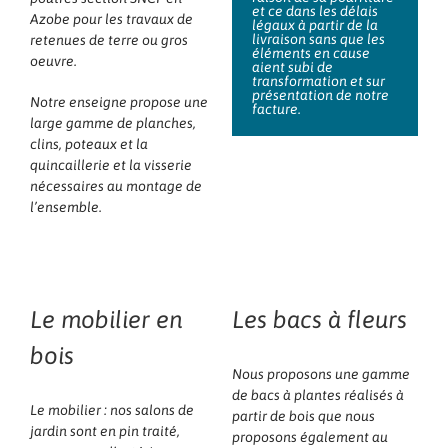
et ce dans les délais
Azobe pour les travaux de
légaux à partir de la
livraison sans que les
retenues de terre ou gros
éléments en cause
oeuvre.
aient subi de
transformation et sur
présentation de notre
Notre enseigne propose une
facture.
large gamme de planches,
clins, poteaux et la
quincaillerie et la visserie
nécessaires au montage de
l’ensemble.
Le mobilier en
Les bacs à fleurs
bois
Nous proposons une gamme
de bacs à plantes réalisés à
Le mobilier : nos salons de
partir de bois que nous
jardin sont en pin traité,
proposons également au