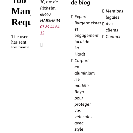
de blog
10, rue de
Rixheim
Mentions
68440
Expert
légales
HABSHEIM
Burgermeister
Avis
03 89 44 64
et
clients
12
engagement
Contact
local de
La
Hardt
Carport
en
aluminium
: le
modèle
Raya
pour
protéger
vos
véhicules
avec
style