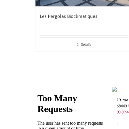
Les Pergolas Bioclimatiques
Détails
10, ru
68440
03 89 4