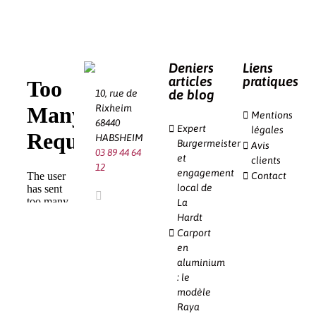
Deniers
Liens
articles
pratiques
de blog
10, rue de
Rixheim
Mentions
68440
Expert
légales
HABSHEIM
Burgermeister
Avis
03 89 44 64
et
clients
12
engagement
Contact
local de
La
Hardt
Carport
en
aluminium
: le
modèle
Raya